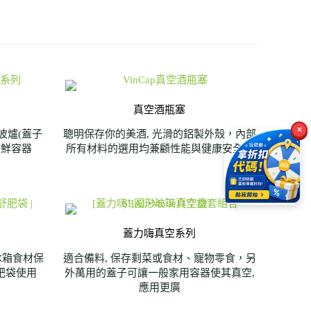
真空酒瓶塞
×
波爐(蓋子
聰明保存你的美酒, 光滑的鋁製外殼，內部
保鮮容器
所有材料的選用均兼顧性能與健康安全。
蓋力嗨真空系列
冰箱食材保
適合備料, 保存剩菜或食材、寵物零食，另
舒肥袋使用
外萬用的蓋子可讓一般家用容器使其真空,
應用更廣