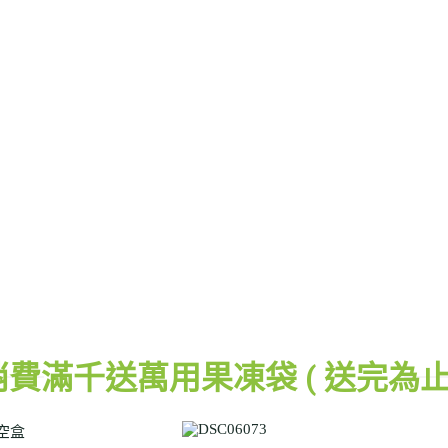
消費滿千送萬用果凍袋 ( 送完為止 