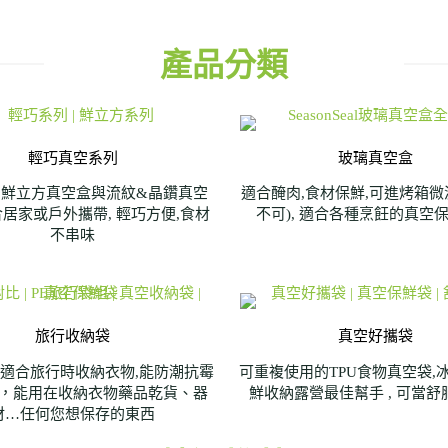
產品分類
輕巧真空系列
玻璃真空盒
的鮮立方真空盒與流紋&晶鑽真空
適合醃肉,食材保鮮,可進烤箱微
合居家或戶外攜帶, 輕巧方便,食材
不可), 適合各種烹飪的真空
不串味
旅行收納袋
真空好攜袋
 適合旅行時收納衣物,能防潮抗霉
可重複使用的TPU食物真空袋,
，能用在收納衣物藥品乾貨、器
鮮收納露營最佳幫手 , 可當
材…任何您想保存的東西​