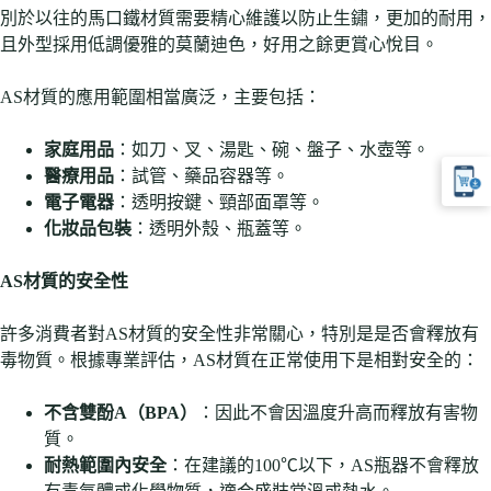
別於以往的馬口鐵材質需要精心維護以防止生鏽，更加的耐用，
且外型採用低調優雅的莫蘭迪色，好用之餘更賞心悅目。
AS材質的應用範圍相當廣泛，主要包括：
家庭用品
：如刀、叉、湯匙、碗、盤子、水壺等。
醫療用品
：試管、藥品容器等。
電子電器
：透明按鍵、頸部面罩等。
化妝品包裝
：透明外殼、瓶蓋等。
AS
材質的安全性
許多消費者對AS材質的安全性非常關心，特別是是否會釋放有
毒物質。根據專業評估，AS材質在正常使用下是相對安全的：
不含雙酚
A
（
BPA
）
：因此不會因溫度升高而釋放有害物
質。
耐熱範圍內安全
：在建議的100℃以下，AS瓶器不會釋放