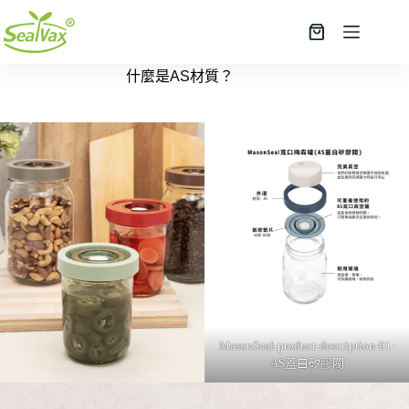
跳
至
購
主
物
什麼是AS材質？
要
車
內
容
MasonSeal-product-description-01-
AS蓋白矽膠閥