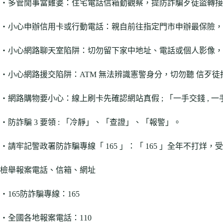
‧多管閒事當雞婆：住宅電話信箱勤觀察，提防詐騙歹徒盜轉接
‧小心申辦信用卡或行動電話：親自前往指定門市申辦最保險，
‧小心網路聊天室陷阱：切勿留下家中地址、電話或個人影像，
‧小心網路援交陷阱：ATM 無法辨識憲警身分，切勿聽 信歹
‧網路購物要小心：線上刷卡先確認網站真假 ; 「一手交錢 , 
‧防詐騙 3 要領 : 「冷靜」、「查證」、「報警」。
‧請牢記警政署防詐騙專線「 165 」：「 165 」全年不打烊
檢舉報案電話、信箱、網址
‧165防詐騙專線：165
‧全國各地報案電話：110