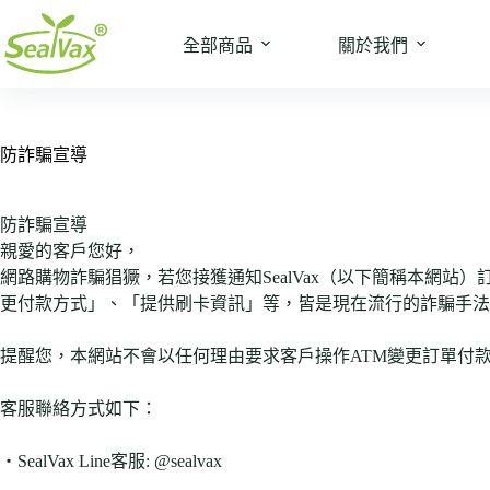
跳
至
全部商品
關於我們
主
要
內
容
防詐騙宣導
防詐騙宣導
親愛的客戶您好，
網路購物詐騙猖獗，若您接獲通知SealVax（以下簡稱本網
更付款方式」、「提供刷卡資訊」等，皆是現在流行的詐騙手法
提醒您，本網站不會以任何理由要求客戶操作ATM變更訂單付
客服聯絡方式如下：
‧SealVax Line客服: @sealvax