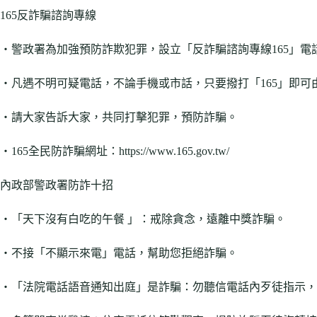
165反詐騙諮詢專線
‧警政署為加強預防詐欺犯罪，設立「反詐騙諮詢專線165」電
‧凡遇不明可疑電話，不論手機或市話，只要撥打「165」即
‧請大家告訴大家，共同打擊犯罪，預防詐騙。
‧165全民防詐騙網址：https://www.165.gov.tw/
內政部警政署防詐十招
‧「天下沒有白吃的午餐 」：戒除貪念，遠離中獎詐騙。
‧不接「不顯示來電」電話，幫助您拒絕詐騙。
‧「法院電話語音通知出庭」是詐騙：勿聽信電話內歹徒指示，