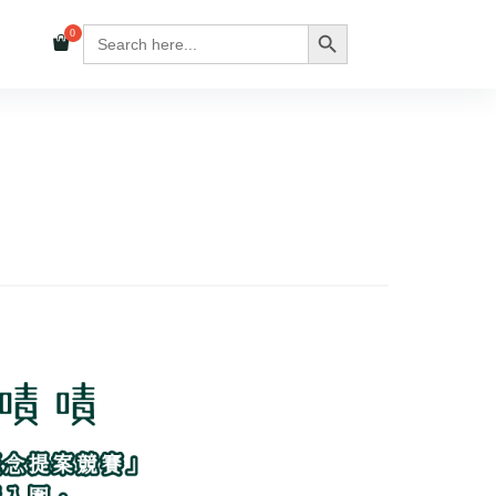
Search
Search Button
for: