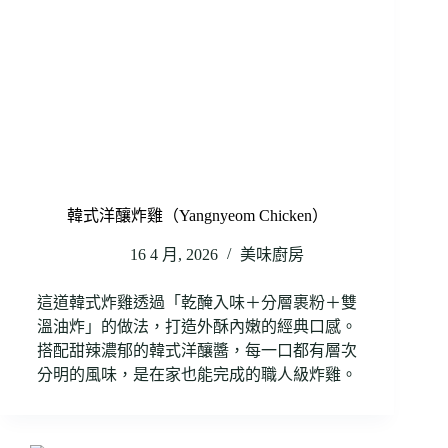
韓式洋釀炸雞（Yangnyeom Chicken）
16 4 月, 2026
美味廚房
這道韓式炸雞透過「乾醃入味＋分層裹粉＋雙
溫油炸」的做法，打造外酥內嫩的經典口感。
搭配甜辣濃郁的韓式洋釀醬，每一口都有層次
分明的風味，是在家也能完成的職人級炸雞。