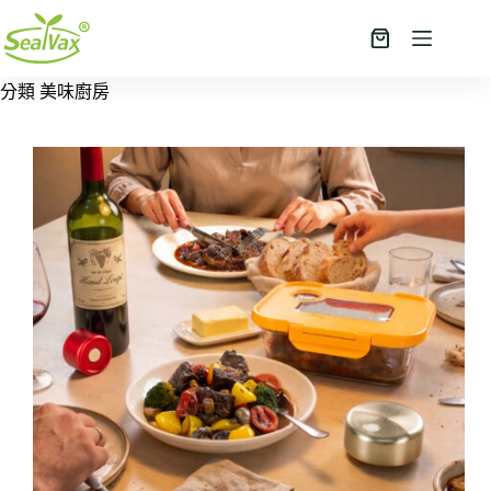
跳
至
購
主
物
分類
美味廚房
要
車
內
容