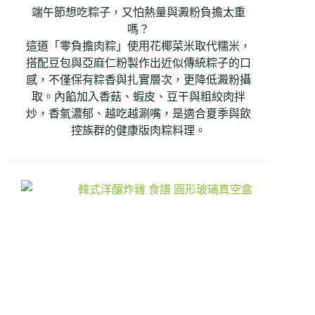
端午節想吃粽子，又怕熱量與澱粉負擔太重
嗎？
這道「零負擔肉粽」使用花椰菜米取代糯米，
搭配豆包與亞麻仁粉製作出近似傳統粽子的口
感，不僅保有粽香與扎實層次，更降低澱粉攝
取。內餡加入香菇、蝦皮、豆干與粗絞肉拌
炒，香氣濃郁、越吃越涮嘴，是適合夏季與飲
控族群的健康版肉粽料理。