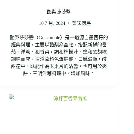
酪梨莎莎醬
10 7 月, 2024
美味廚房
酪梨莎莎醬（Guacamole）是一道源自墨西哥的
經典料理，主要以酪梨為基底，搭配新鮮的番
茄、洋蔥、和香菜，調和檸檬汁、鹽和黑胡椒
調味而成。這道醬料色澤鮮艷、口感滑順，酸
甜適中，既能作為玉米片的沾醬，也可用於夾
餅、三明治等料理中，增加風味。