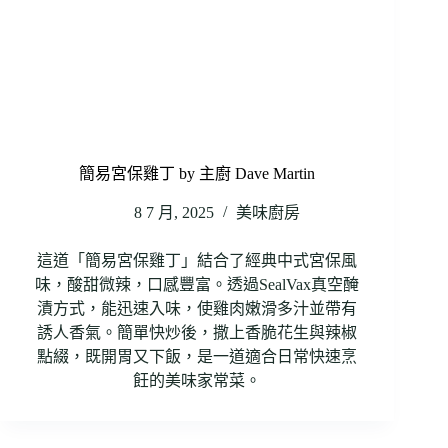
簡易宮保雞丁 by 主廚 Dave Martin
8 7 月, 2025
美味廚房
這道「簡易宮保雞丁」結合了經典中式宮保風
味，酸甜微辣，口感豐富。透過SealVax真空醃
漬方式，能迅速入味，使雞肉嫩滑多汁並帶有
誘人香氣。簡單快炒後，撒上香脆花生與辣椒
點綴，既開胃又下飯，是一道適合日常快速烹
飪的美味家常菜。