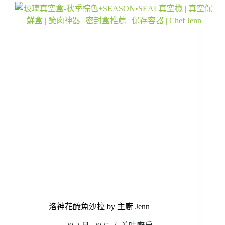
洛神花醃魚沙拉 by 主廚 Jenn