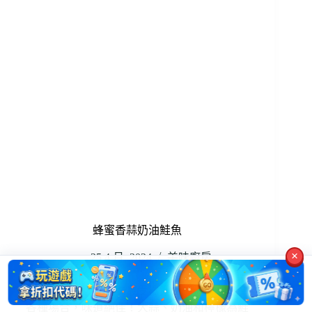
蜂蜜香蒜奶油鮭魚
×
25 4 月, 2024
美味廚房
鮭魚以大蒜奶油調味最受歡迎。這道料理適合
各種場合，味道絕佳！大蒜、奶油和檸檬為鮭