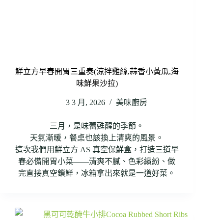
鮮立方早春開胃三重奏(涼拌雞絲,蒜香小黃瓜,海
味鮮果沙拉)
3 3 月, 2026
美味廚房
三月，是味蕾甦醒的季節。
天氣漸暖，餐桌也該換上清爽的風景。
這次我們用鮮立方 AS 真空保鮮盒，打造三道早
春必備開胃小菜——清爽不膩、色彩繽紛、做
完直接真空鎖鮮，冰箱拿出來就是一道好菜。