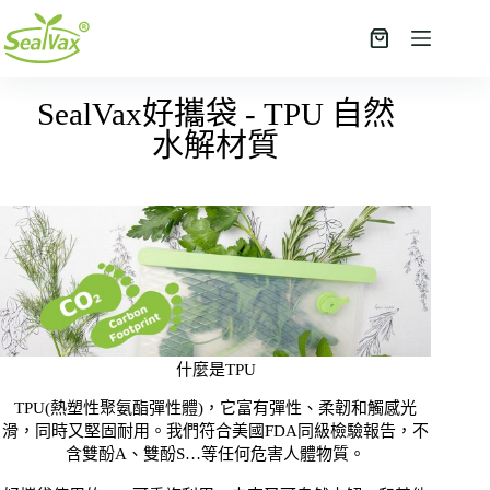
SealVax好攜袋 - TPU 自然
水解材質
什麼是TPU
TPU(熱塑性聚氨酯彈性體)，它富有彈性、柔韌和觸感光
滑，同時又堅固耐用。我們符合美國FDA同級檢驗報告，不
含雙酚A、雙酚S…等任何危害人體物質。