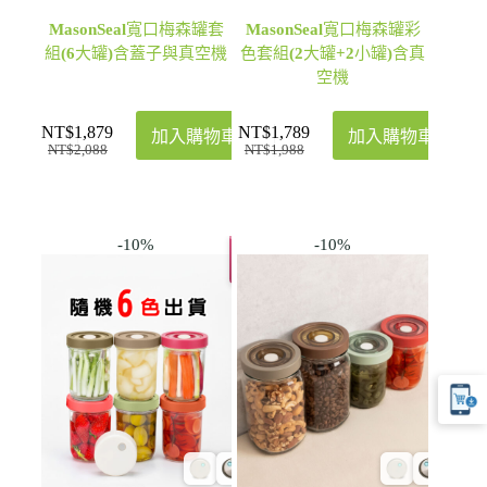
MasonSeal寬口梅森罐套
MasonSeal寬口梅森罐彩
組(6大罐)含蓋子與真空機
色套組(2大罐+2小罐)含真
空機
NT$
1,879
NT$
1,789
加入購物車
加入購物車
NT$
2,088
NT$
1,988
-10%
-10%
推
薦