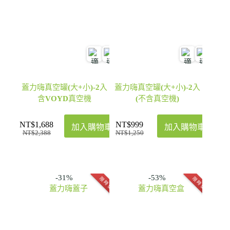
蓋力嗨真空罐(大+小)-2入
蓋力嗨真空罐(大+小)-2入
含VOYD真空機
(不含真空機)
NT$
1,688
NT$
999
加入購物車
加入購物車
NT$
2,388
NT$
1,250
-31%
-53%
限時優惠
限時優惠