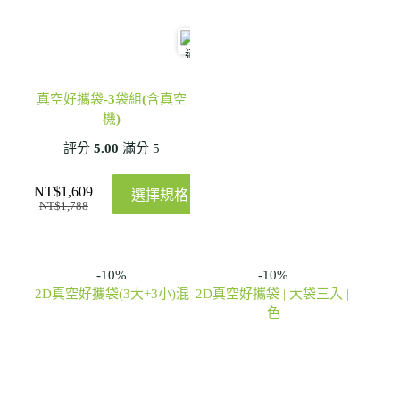
真空好攜袋-3袋組(含真空
機)
評分
5.00
滿分 5
NT$
1,609
選擇規格
NT$
1,788
-10%
-10%