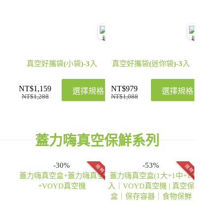
真空好攜袋(小袋)-3入
真空好攜袋(迷你袋)-3入
NT$
1,159
NT$
979
選擇規格
選擇規格
NT$
1,288
NT$
1,088
蓋力嗨真空保鮮系列
-30%
-53%
限時優惠
限時優惠